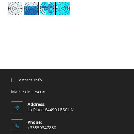
Contact Info
Mairie de Lescun
Address:
La Place 64490 LESCUN
Phone:
+33559347880