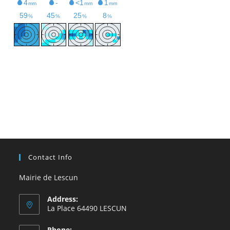
Contact Info
Mairie de Lescun
Address:
La Place 64490 LESCUN
Phone: