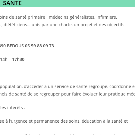
SANTE
ins de santé primaire : médecins généralistes, infirmiers,
 diététiciens… unis par une charte, un projet et des objectifs
4490 BEDOUS 05 59 88 09 73
 14h – 17h30
opulation, d’accéder à un service de santé regroupé, coordonné e
nels de santé de se regrouper pour faire évoluer leur pratique méd
es intérêts :
nse à l’urgence et permanence des soins, éducation à la santé et