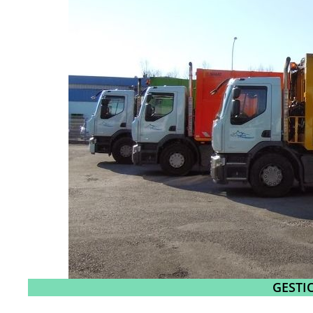
G
ESTI