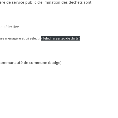
re de service public d’élimination des déchets sont :
e sélective.
re ménagère et tri sélectif
(Télécharger guide du tri)
la communauté de commune (badge)