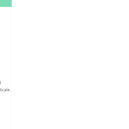
t
icale.