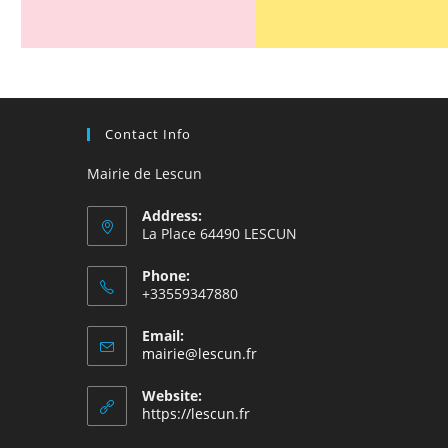
Contact Info
Mairie de Lescun
Address:
La Place 64490 LESCUN
Phone:
+33559347880
Email:
S’ouvre
mairie@lescun.fr
dans
votre
Website:
application
https://lescun.fr