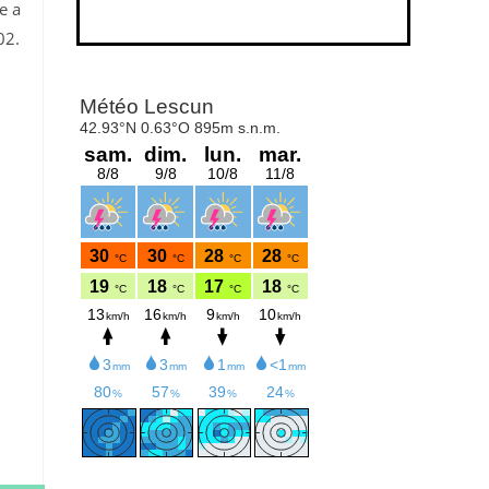
e a
02.