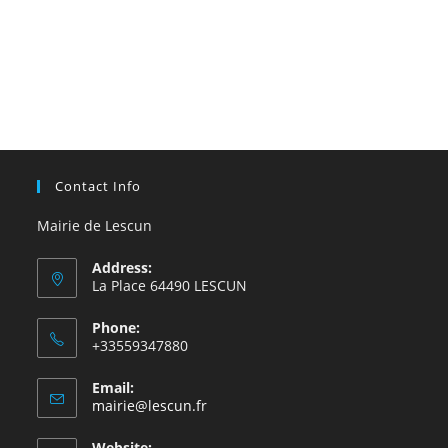
Contact Info
Mairie de Lescun
Address:
La Place 64490 LESCUN
Phone:
+33559347880
Email:
S’ouvre
mairie@lescun.fr
dans
votre
Website: