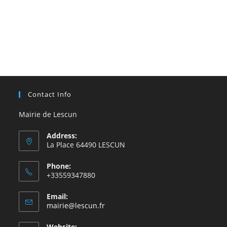
Contact Info
Mairie de Lescun
Address:
La Place 64490 LESCUN
Phone:
+33559347880
Email:
S’ouvre
mairie@lescun.fr
dans
votre
Website: