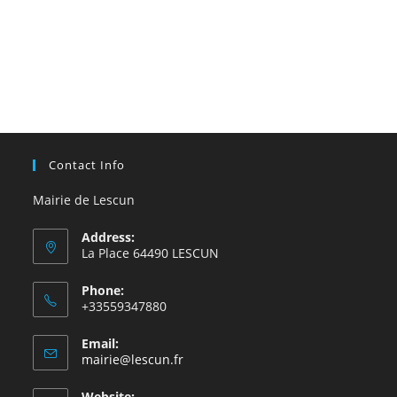
Contact Info
Mairie de Lescun
Address:
La Place 64490 LESCUN
Phone:
+33559347880
Email:
S’ouvre
mairie@lescun.fr
dans
votre
Website: