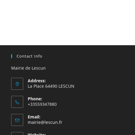
Contact Info
Mairie de Lescun
Address:
La Place 64490 LESCUN
Phone:
+33559347880
Email:
S’ouvre
mairie@lescun.fr
dans
votre
Website: