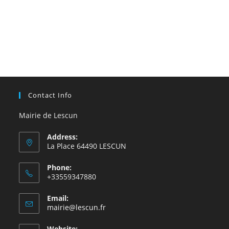
Contact Info
Mairie de Lescun
Address:
La Place 64490 LESCUN
Phone:
+33559347880
Email:
S’ouvre
mairie@lescun.fr
dans
votre
Website: