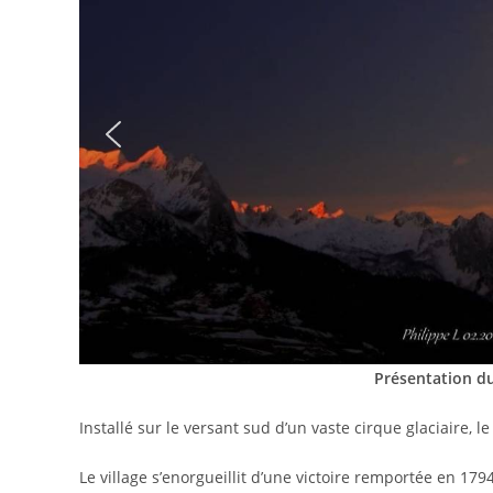
Présentation du
Installé sur le versant sud d’un vaste cirque glaciaire, le
Le village s’enorgueillit d’une victoire remportée en 179