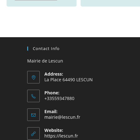
Contact Info
Mairie de Lescun
Address:
La Place 64490 LESCUN
Phone:
+33559347880
Email:
S’ouvre
mairie@lescun.fr
dans
votre
Website:
application
https://lescun.fr