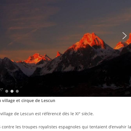
 village et cirque de Lescun
 village de Lescun est référencé dès le XI° siècle.
4 contre les troupes royalistes espagnoles qui tentaient d’envahir l