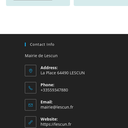
Contact Info
Mairie de Lescun
Address:
La Place 64490 LESCUN
Phone:
+33559347880
Email:
S’ouvre
mairie@lescun.fr
dans
votre
Website:
application
https://lescun.fr