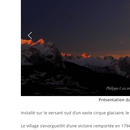
Présentation du
Installé sur le versant sud d’un vaste cirque glaciaire, le
Le village s’enorgueillit d’une victoire remportée en 179