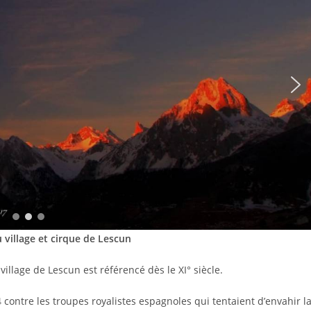
 village et cirque de Lescun
 village de Lescun est référencé dès le XI° siècle.
4 contre les troupes royalistes espagnoles qui tentaient d’envahir l