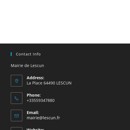
Contact Info
Mairie de Lescun
Address:
La Place 64490 LESCUN
Phone:
+33559347880
Email:
S’ouvre
mairie@lescun.fr
dans
votre
Website: